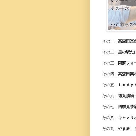
その一、
高森田楽
その二、
里の駅た
その三、
阿蘇フォ
その四、
高森田楽
その五、
Ｌａｄｙ
その六、
徳丸漬物
その七、
四季見茶
その八、
キャメリ
その九、
やま康
-