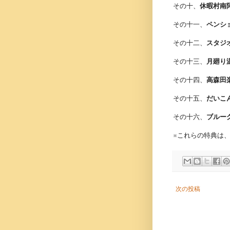
その十、
休暇村南
その十一、
ペンシ
その十二、
スタジ
その十三、
月廻り
その十四、
高森田
その十五、
だいこ
その十六、
ブルー
※これらの特典は
次の投稿