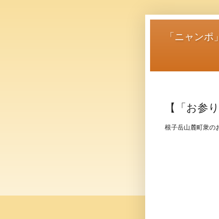
「ニャンポ
【「お参り
根子岳山麓町衆の